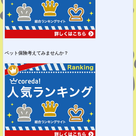
ペット保険考えてみませ
んか？