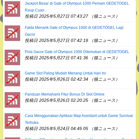
Jackpot Besar di Gate of Olympus 1000 Pemain GEDETOGEL
Raup Cuan
投稿日 2025年5月27日 07:43:27 （猫ニュース）
Fakta Menarik Gate of Olympus 1000 di GEDETOGEL Lagi
Gacor
投稿日 2025年5月27日 07:42:19 （猫ニュース）
Pola Gacor Gate of Olympus 1000 Ditemukan di GEDETOGEL
投稿日 2025年5月27日 07:41:36 （猫ニュース）
Game Slot Paling Mudah Menang Untuk Hari Ini
投稿日 2025年5月26日 02:42:34 （猫ニュース）
Panduan Memahami Fitur Bonus Di Slot Online
投稿日 2025年5月26日 02:20:25 （猫ニュース）
Cara Menggunakan Aplikasi Map Assistant untuk Game Survival
Terbuka
投稿日 2025年5月24日 04:45:05 （猫ニュース）