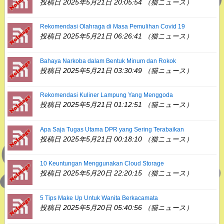
投稿日 2025年5月21日 20:05:54 （猫ニュース）
Rekomendasi Olahraga di Masa Pemulihan Covid 19
投稿日 2025年5月21日 06:26:41 （猫ニュース）
Bahaya Narkoba dalam Bentuk Minum dan Rokok
投稿日 2025年5月21日 03:30:49 （猫ニュース）
Rekomendasi Kuliner Lampung Yang Menggoda
投稿日 2025年5月21日 01:12:51 （猫ニュース）
Apa Saja Tugas Utama DPR yang Sering Terabaikan
投稿日 2025年5月21日 00:18:10 （猫ニュース）
10 Keuntungan Menggunakan Cloud Storage
投稿日 2025年5月20日 22:20:15 （猫ニュース）
5 Tips Make Up Untuk Wanita Berkacamata
投稿日 2025年5月20日 05:40:56 （猫ニュース）