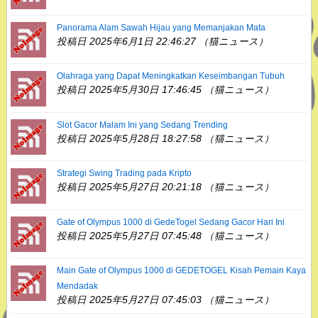
Panorama Alam Sawah Hijau yang Memanjakan Mata
投稿日 2025年6月1日 22:46:27 （猫ニュース）
Olahraga yang Dapat Meningkatkan Keseimbangan Tubuh
投稿日 2025年5月30日 17:46:45 （猫ニュース）
Slot Gacor Malam Ini yang Sedang Trending
投稿日 2025年5月28日 18:27:58 （猫ニュース）
Strategi Swing Trading pada Kripto
投稿日 2025年5月27日 20:21:18 （猫ニュース）
Gate of Olympus 1000 di GedeTogel Sedang Gacor Hari Ini
投稿日 2025年5月27日 07:45:48 （猫ニュース）
Main Gate of Olympus 1000 di GEDETOGEL Kisah Pemain Kaya
Mendadak
投稿日 2025年5月27日 07:45:03 （猫ニュース）