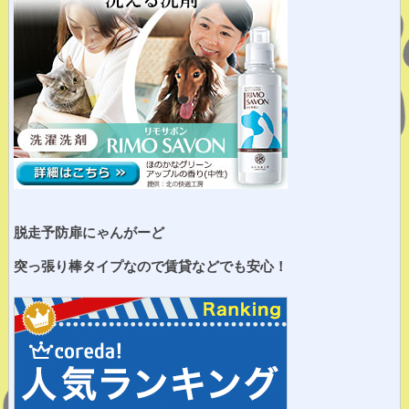
脱走予防扉にゃんがーど
突っ張り棒タイプなので賃貸などでも安心！