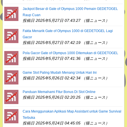
Jackpot Besar di Gate of Olympus 1000 Pemain GEDETOGEL
Raup Cuan
投稿日 2025年5月27日 07:43:27 （猫ニュース）
Fakta Menarik Gate of Olympus 1000 di GEDETOGEL Lagi
Gacor
投稿日 2025年5月27日 07:42:19 （猫ニュース）
Pola Gacor Gate of Olympus 1000 Ditemukan di GEDETOGEL
投稿日 2025年5月27日 07:41:36 （猫ニュース）
Game Slot Paling Mudah Menang Untuk Hari Ini
投稿日 2025年5月26日 02:42:34 （猫ニュース）
Panduan Memahami Fitur Bonus Di Slot Online
投稿日 2025年5月26日 02:20:25 （猫ニュース）
Cara Menggunakan Aplikasi Map Assistant untuk Game Survival
Terbuka
投稿日 2025年5月24日 04:45:05 （猫ニュース）