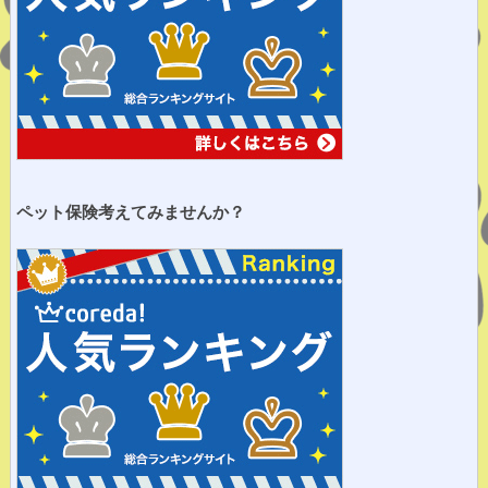
ペット保険考えてみませ
んか？