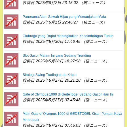
投稿日 2025年6月2日 23:15:02 （猫ニュース）
Panorama Alam Sawah Hijau yang Memanjakan Mata
投稿日 2025年6月1日 22:46:27 （猫ニュース）
Olahraga yang Dapat Meningkatkan Keseimbangan Tubuh
投稿日 2025年5月30日 17:46:45 （猫ニュース）
Slot Gacor Malam Ini yang Sedang Trending
投稿日 2025年5月28日 18:27:58 （猫ニュース）
Strategi Swing Trading pada Kripto
投稿日 2025年5月27日 20:21:18 （猫ニュース）
Gate of Olympus 1000 di GedeTogel Sedang Gacor Hari Ini
投稿日 2025年5月27日 07:45:48 （猫ニュース）
Main Gate of Olympus 1000 di GEDETOGEL Kisah Pemain Kaya
Mendadak
投稿日 2025年5月27日 07:45:03 （猫ニュース）