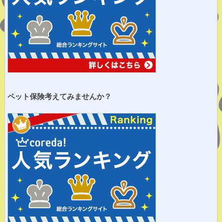
ペット保険考えてみませ
んか？