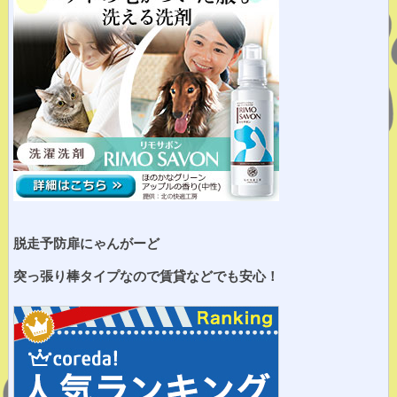
脱走予防扉にゃんがーど
突っ張り棒タイプなので賃貸などでも安心！