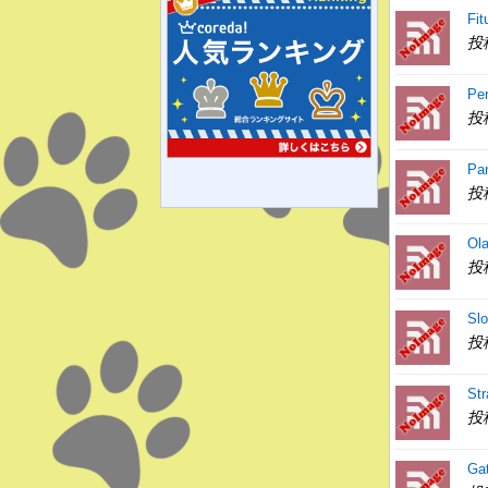
Fit
投
Pe
投
Pa
投
Ol
投
Slo
投
Str
投
Gat