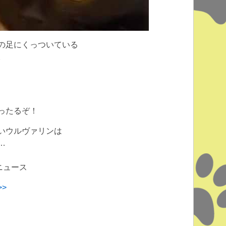
の足にくっついている
。
ったるぞ！
いウルヴァリンは
…
 猫ニュース
>