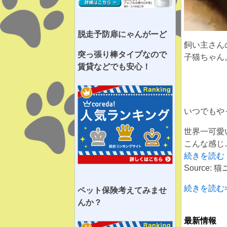
脱走予防扉にゃんがーど
飼い主さん
突っ張り棒タイプなので
子猫ちゃん
賃貸などでも安心！
いつでもや
世界一可愛
こんな感じ
続きを読む
Source:
続きを読む>
ペット保険考えてみませ
んか？
最新情報