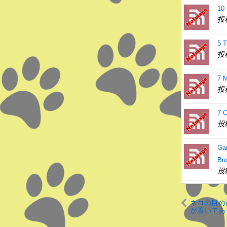
10
投
5 
投
7 M
投
7 C
投
Gam
Bu
投
ネコの目の
が置いてあ
る → 猫