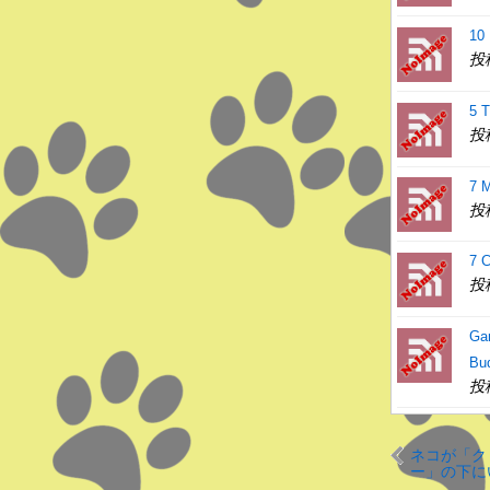
10
投
5 
投
7 M
投
7 C
投
Gam
Bu
投
ネコが「ク
ー」の下に
をじっと見