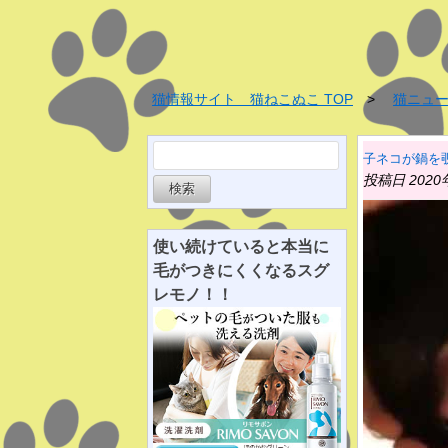
猫情報サイト 猫ねこぬこ TOP
猫ニュ
検
子ネコが鍋を
索:
投稿日 2020
使い続けていると
本当に
毛がつきにくくなる
スグ
レ
モノ！！