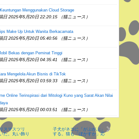
 Keuntungan Menggunakan Cloud Storage
稿日 2025年5月20日 22:20:15 （猫ニュース）
Tips Make Up Untuk Wanita Berkacamata
稿日 2025年5月20日 05:40:56 （猫ニュース）
obil Bekas dengan Peminat Tinggi
稿日 2025年5月20日 04:35:41 （猫ニュース）
ara Mengelola Akun Bisnis di TikTok
稿日 2025年5月20日 03:59:33 （猫ニュース）
e Online Terinspirasi dari Mitologi Kuno yang Sarat Akan Nilai
daya
稿日 2025年5月20日 00:03:51 （猫ニュース）
リスマスツリ
子犬がネコに「がぶがぶ」
いた。丸い飾り
する。猫も「ぽかすか」応
ている → 猫の
戦する！ → 激しい戦いは