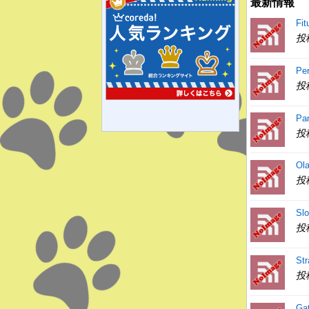
最新情報
Fit
投
Pe
投
Pa
投
Ol
投
Slo
投
Str
投
Gat