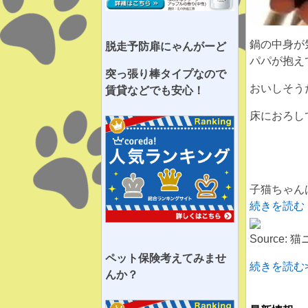
鍋の中身が
脱走予防扉にゃんがーど
パパが抱え
突っ張り棒タイプなので
おいしそう
賃貸などでも安心！
床におろし
子猫ちゃん
続きを読む
Source:
ペット保険考えてみませ
続きを読む>
んか？