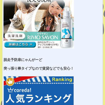
脱走予防扉にゃんがーど
突っ張り棒タイプなので賃貸などでも安心！