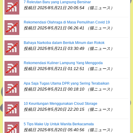
7 Rekrutan Baru yang Langsung Bersinar
投稿日 2025年5月21日 20:05:54 （猫ニュース）
Rekomendasi Olahraga di Masa Pemulihan Covid 19
投稿日 2025年5月21日 06:26:41 （猫ニュース）
Bahaya Narkoba dalam Bentuk Minum dan Rokok
投稿日 2025年5月21日 03:30:49 （猫ニュース）
Rekomendasi Kuliner Lampung Yang Menggoda
投稿日 2025年5月21日 01:12:51 （猫ニュース）
Apa Saja Tugas Utama DPR yang Sering Terabaikan
投稿日 2025年5月21日 00:18:10 （猫ニュース）
10 Keuntungan Menggunakan Cloud Storage
投稿日 2025年5月20日 22:20:15 （猫ニュース）
5 Tips Make Up Untuk Wanita Berkacamata
投稿日 2025年5月20日 05:40:56 （猫ニュース）