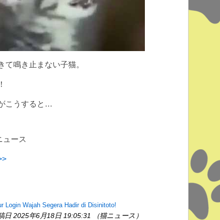
きて鳴き止まない子猫。
！
がこうすると…
 猫ニュース
>
ur Login Wajah Segera Hadir di Disinitoto!
稿日 2025年6月18日 19:05:31 （猫ニュース）