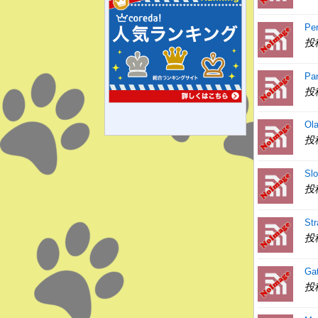
Pe
投
Pa
投
Ol
投
Slo
投
Str
投
Gat
投