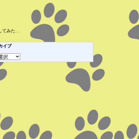
してみた…
カイブ