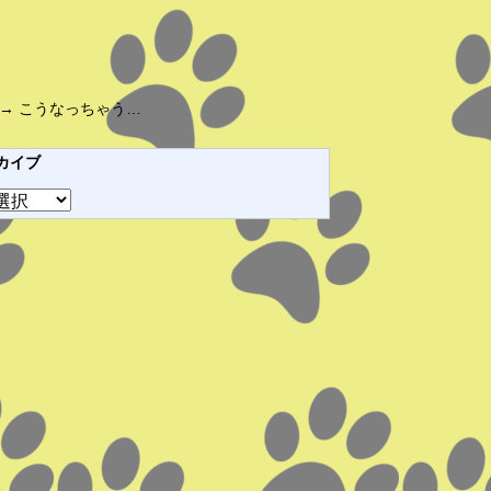
→ こうなっちゃう…
カイブ