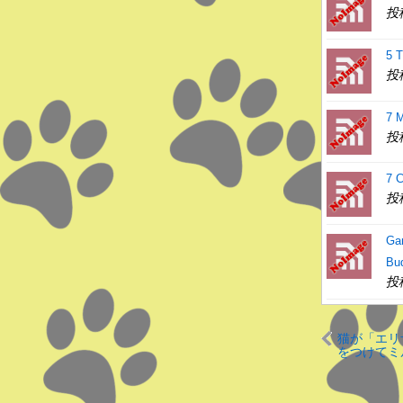
投
5 
投
7 M
投
7 C
投
Gam
Bu
投
猫が「エリ
をつけてミ
た。ちょっ
てよぉ →
なった…