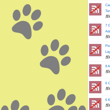
Ca
Te
投
7 G
Ad
投
Pi
Lag
投
8 A
投
6 
投
6 K
投