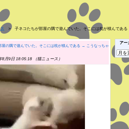
ース
子ネコたちが部屋の隅で遊んでいた。そこには枕が積んである 
アー
部屋の隅で遊んでいた。そこには枕が積んである → こうなっちゃ
ア
年8月9日 18:05:18 （猫ニュース）
ー
カ
イ
ブ