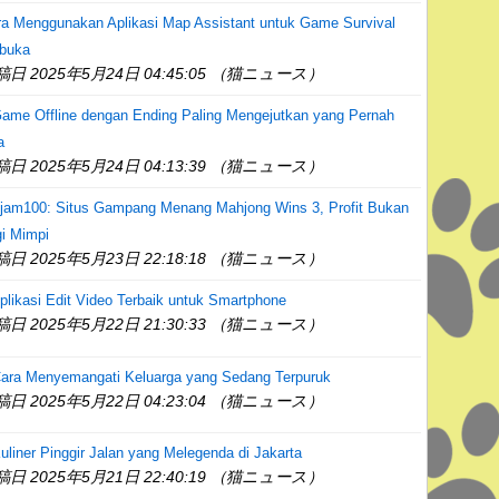
ra Menggunakan Aplikasi Map Assistant untuk Game Survival
rbuka
稿日 2025年5月24日 04:45:05 （猫ニュース）
ame Offline dengan Ending Paling Mengejutkan yang Pernah
a
稿日 2025年5月24日 04:13:39 （猫ニュース）
njam100: Situs Gampang Menang Mahjong Wins 3, Profit Bukan
i Mimpi
稿日 2025年5月23日 22:18:18 （猫ニュース）
plikasi Edit Video Terbaik untuk Smartphone
稿日 2025年5月22日 21:30:33 （猫ニュース）
Cara Menyemangati Keluarga yang Sedang Terpuruk
稿日 2025年5月22日 04:23:04 （猫ニュース）
uliner Pinggir Jalan yang Melegenda di Jakarta
稿日 2025年5月21日 22:40:19 （猫ニュース）