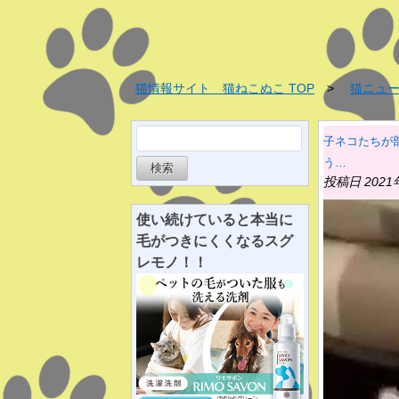
猫情報サイト 猫ねこぬこ TOP
猫ニュ
検
子ネコたちが
索:
う…
投稿日 2021
使い続けていると
本当に
毛がつきにくくなる
スグ
レ
モノ！！