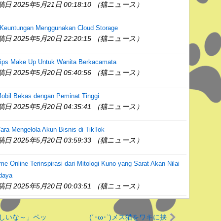
稿日 2025年5月21日 00:18:10 （猫ニュース）
 Keuntungan Menggunakan Cloud Storage
稿日 2025年5月20日 22:20:15 （猫ニュース）
Tips Make Up Untuk Wanita Berkacamata
稿日 2025年5月20日 05:40:56 （猫ニュース）
obil Bekas dengan Peminat Tinggi
稿日 2025年5月20日 04:35:41 （猫ニュース）
ara Mengelola Akun Bisnis di TikTok
稿日 2025年5月20日 03:59:33 （猫ニュース）
e Online Terinspirasi dari Mitologi Kuno yang Sarat Akan Nilai
daya
稿日 2025年5月20日 00:03:51 （猫ニュース）
しいな～」ペッ
(´･ω･`)メス猫をワキに挟