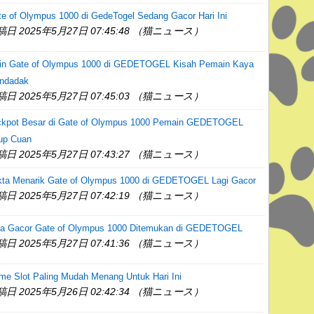
e of Olympus 1000 di GedeTogel Sedang Gacor Hari Ini
稿日 2025年5月27日 07:45:48 （猫ニュース）
in Gate of Olympus 1000 di GEDETOGEL Kisah Pemain Kaya
ndadak
稿日 2025年5月27日 07:45:03 （猫ニュース）
ckpot Besar di Gate of Olympus 1000 Pemain GEDETOGEL
up Cuan
稿日 2025年5月27日 07:43:27 （猫ニュース）
kta Menarik Gate of Olympus 1000 di GEDETOGEL Lagi Gacor
稿日 2025年5月27日 07:42:19 （猫ニュース）
la Gacor Gate of Olympus 1000 Ditemukan di GEDETOGEL
稿日 2025年5月27日 07:41:36 （猫ニュース）
e Slot Paling Mudah Menang Untuk Hari Ini
稿日 2025年5月26日 02:42:34 （猫ニュース）