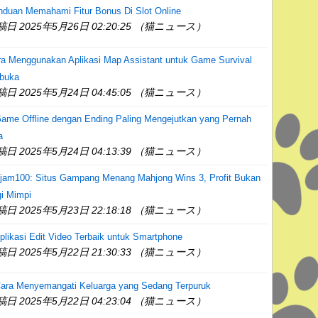
nduan Memahami Fitur Bonus Di Slot Online
稿日 2025年5月26日 02:20:25 （猫ニュース）
ra Menggunakan Aplikasi Map Assistant untuk Game Survival
rbuka
稿日 2025年5月24日 04:45:05 （猫ニュース）
ame Offline dengan Ending Paling Mengejutkan yang Pernah
a
稿日 2025年5月24日 04:13:39 （猫ニュース）
njam100: Situs Gampang Menang Mahjong Wins 3, Profit Bukan
i Mimpi
稿日 2025年5月23日 22:18:18 （猫ニュース）
plikasi Edit Video Terbaik untuk Smartphone
稿日 2025年5月22日 21:30:33 （猫ニュース）
Cara Menyemangati Keluarga yang Sedang Terpuruk
稿日 2025年5月22日 04:23:04 （猫ニュース）