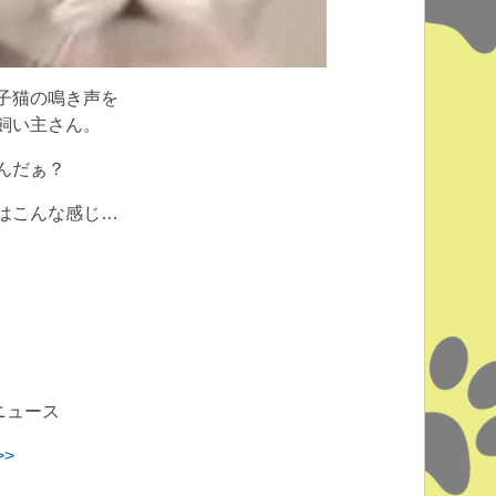
子猫の鳴き声を
飼い主さん。
んだぁ？
はこんな感じ…
 猫ニュース
>