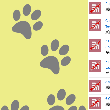
Pa
投
Ca
Te
投
7 G
Ad
投
Pi
Lag
投
8 A
投
6 
投