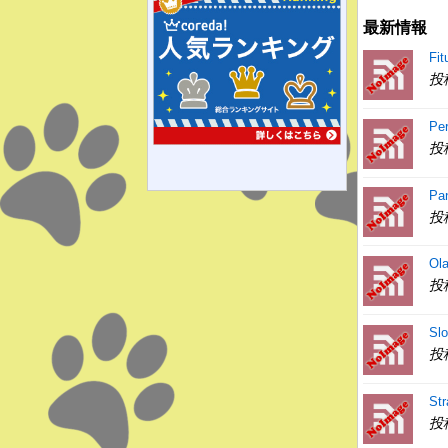
最新情報
Fit
投
Pe
投
Pa
投
Ol
投
Slo
投
Str
投