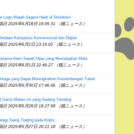
ur Login Wajah Segera Hadir di Disinitoto!
稿日 2025年6月18日 19:05:31 （猫ニュース）
rbedaan Kampanye Konvensional dan Digital
稿日 2025年6月2日 23:15:02 （猫ニュース）
norama Alam Sawah Hijau yang Memanjakan Mata
稿日 2025年6月1日 22:46:27 （猫ニュース）
ahraga yang Dapat Meningkatkan Keseimbangan Tubuh
稿日 2025年5月30日 17:46:45 （猫ニュース）
t Gacor Malam Ini yang Sedang Trending
稿日 2025年5月28日 18:27:58 （猫ニュース）
ategi Swing Trading pada Kripto
稿日 2025年5月27日 20:21:18 （猫ニュース）