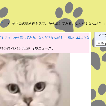
ース
子ネコの鳴き声をスマホから流してみる。なんだ？なんだ？ →
アー
声をスマホから流してみる。なんだ？なんだ？ → 猫たちはこうな
ア
年10月17日 15:35:29 （猫ニュース）
ー
カ
イ
ブ