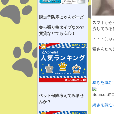
脱走予防扉にゃんがーど
スマホから
突っ張り棒タイプなので
流してみる
賃貸などでも安心！
・・・にゃ
猫さんたち
続きを読む
Source:
ペット保険考えてみませ
んか？
続きを読む>