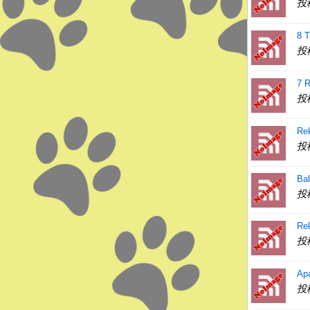
投
8 T
投
7 R
投
Re
投
Ba
投
Re
投
Ap
投