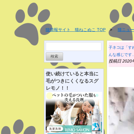
猫情報サイト 猫ねこぬこ TOP
猫ニュ
検
子ネコは「す
索:
んな感じです
投稿日 2020
使い続けていると
本当に
毛がつきにくくなる
スグ
レ
モノ！！