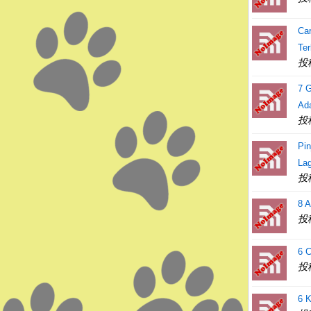
Ca
Te
投
7 G
Ad
投
Pi
Lag
投
8 A
投
6 
投
6 K