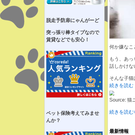
脱走予防扉にゃんがーど
突っ張り棒タイプなので
賃貸などでも安心！
何か嫌なこ
もう、あっ
話しかけな
そんな子猫
続きを読む
Source:
続きを読む>
ペット保険考えてみませ
んか？
最新情報