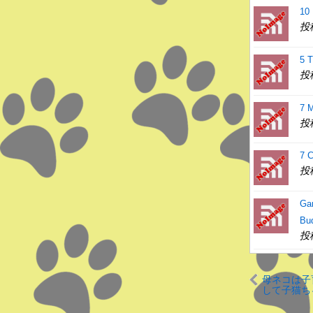
10
投
5 
投
7 M
投
7 C
投
Gam
Bu
投
母ネコは子
して子猫ちゃ
拶にやって