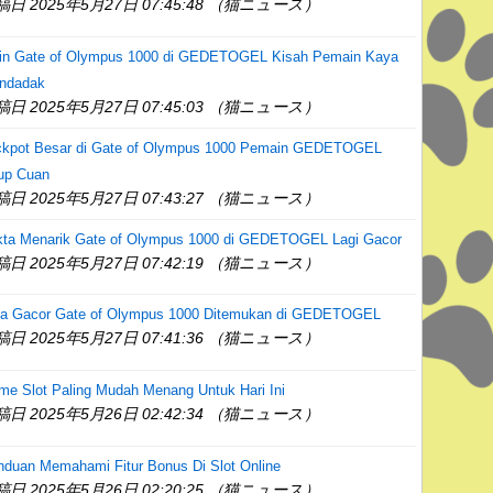
稿日 2025年5月27日 07:45:48 （猫ニュース）
in Gate of Olympus 1000 di GEDETOGEL Kisah Pemain Kaya
ndadak
稿日 2025年5月27日 07:45:03 （猫ニュース）
ckpot Besar di Gate of Olympus 1000 Pemain GEDETOGEL
up Cuan
稿日 2025年5月27日 07:43:27 （猫ニュース）
kta Menarik Gate of Olympus 1000 di GEDETOGEL Lagi Gacor
稿日 2025年5月27日 07:42:19 （猫ニュース）
la Gacor Gate of Olympus 1000 Ditemukan di GEDETOGEL
稿日 2025年5月27日 07:41:36 （猫ニュース）
e Slot Paling Mudah Menang Untuk Hari Ini
稿日 2025年5月26日 02:42:34 （猫ニュース）
nduan Memahami Fitur Bonus Di Slot Online
稿日 2025年5月26日 02:20:25 （猫ニュース）