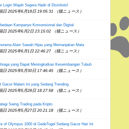
ur Login Wajah Segera Hadir di Disinitoto!
稿日 2025年6月18日 19:05:31 （猫ニュース）
rbedaan Kampanye Konvensional dan Digital
稿日 2025年6月2日 23:15:02 （猫ニュース）
norama Alam Sawah Hijau yang Memanjakan Mata
稿日 2025年6月1日 22:46:27 （猫ニュース）
ahraga yang Dapat Meningkatkan Keseimbangan Tubuh
稿日 2025年5月30日 17:46:45 （猫ニュース）
t Gacor Malam Ini yang Sedang Trending
稿日 2025年5月28日 18:27:58 （猫ニュース）
ategi Swing Trading pada Kripto
稿日 2025年5月27日 20:21:18 （猫ニュース）
e of Olympus 1000 di GedeTogel Sedang Gacor Hari Ini