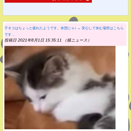
子ネコはちょっと疲れたようです。休憩にゃ♪ → 安心して休む場所はこちら
です…
投稿日 2021年8月1日 15:35:11 （猫ニュース）