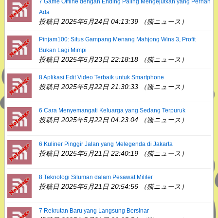
7 Game Offline dengan Ending Paling Mengejutkan yang Pernah
Ada
投稿日 2025年5月24日 04:13:39 （猫ニュース）
Pinjam100: Situs Gampang Menang Mahjong Wins 3, Profit
Bukan Lagi Mimpi
投稿日 2025年5月23日 22:18:18 （猫ニュース）
8 Aplikasi Edit Video Terbaik untuk Smartphone
投稿日 2025年5月22日 21:30:33 （猫ニュース）
6 Cara Menyemangati Keluarga yang Sedang Terpuruk
投稿日 2025年5月22日 04:23:04 （猫ニュース）
6 Kuliner Pinggir Jalan yang Melegenda di Jakarta
投稿日 2025年5月21日 22:40:19 （猫ニュース）
8 Teknologi Siluman dalam Pesawat Militer
投稿日 2025年5月21日 20:54:56 （猫ニュース）
7 Rekrutan Baru yang Langsung Bersinar