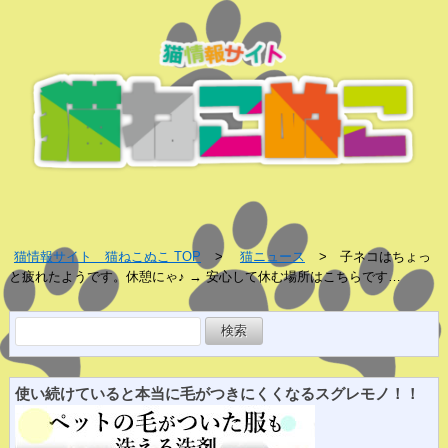
猫情報サイト 猫ねこぬこ TOP
猫ニュース
子ネコはちょっ
と疲れたようです。休憩にゃ♪ → 安心して休む場所はこちらです…
検
索:
使い続けていると
本当に
毛がつきにくくなる
スグレ
モノ！！