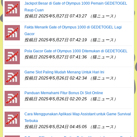
Jackpot Besar di Gate of Olympus 1000 Pemain GEDETOGEL
Raup Cuan
投稿日 2025年5月27日 07:43:27 （猫ニュース）
Fakta Menarik Gate of Olympus 1000 di GEDETOGEL Lagi
Gacor
投稿日 2025年5月27日 07:42:19 （猫ニュース）
Pola Gacor Gate of Olympus 1000 Ditemukan di GEDETOGEL
投稿日 2025年5月27日 07:41:36 （猫ニュース）
Game Slot Paling Mudah Menang Untuk Hari Ini
投稿日 2025年5月26日 02:42:34 （猫ニュース）
Panduan Memahami Fitur Bonus Di Slot Online
投稿日 2025年5月26日 02:20:25 （猫ニュース）
Cara Menggunakan Aplikasi Map Assistant untuk Game Survival
Terbuka
投稿日 2025年5月24日 04:45:05 （猫ニュース）