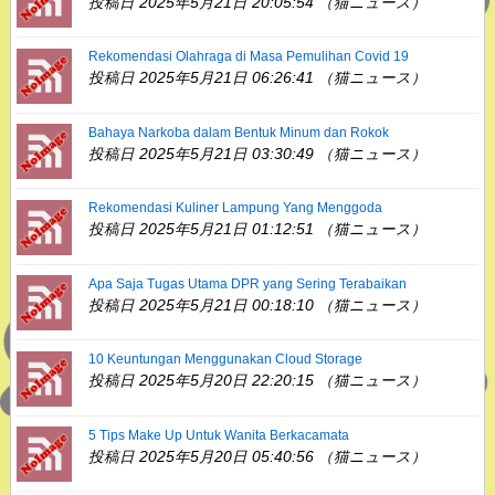
投稿日 2025年5月21日 20:05:54 （猫ニュース）
Rekomendasi Olahraga di Masa Pemulihan Covid 19
投稿日 2025年5月21日 06:26:41 （猫ニュース）
Bahaya Narkoba dalam Bentuk Minum dan Rokok
投稿日 2025年5月21日 03:30:49 （猫ニュース）
Rekomendasi Kuliner Lampung Yang Menggoda
投稿日 2025年5月21日 01:12:51 （猫ニュース）
Apa Saja Tugas Utama DPR yang Sering Terabaikan
投稿日 2025年5月21日 00:18:10 （猫ニュース）
10 Keuntungan Menggunakan Cloud Storage
投稿日 2025年5月20日 22:20:15 （猫ニュース）
5 Tips Make Up Untuk Wanita Berkacamata
投稿日 2025年5月20日 05:40:56 （猫ニュース）