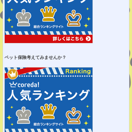
ペット保険考えてみませ
んか？