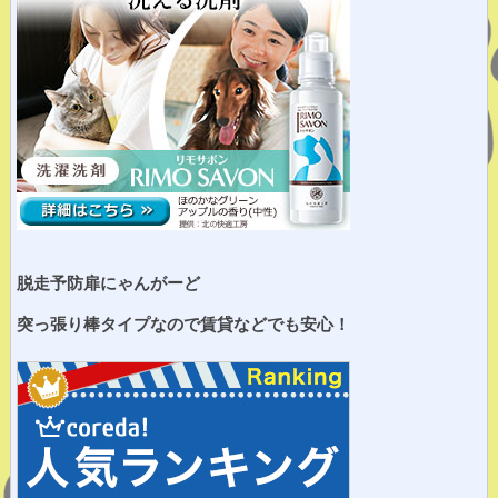
脱走予防扉にゃんがーど
突っ張り棒タイプなので賃貸などでも安心！