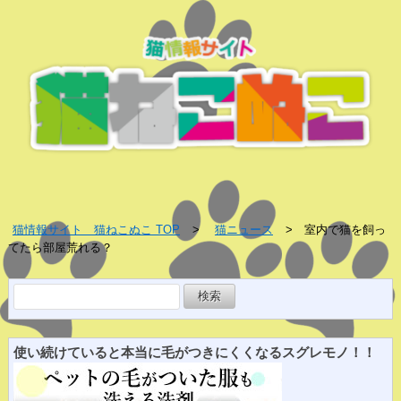
猫情報サイト 猫ねこぬこ TOP
猫ニュース
室内で猫を飼っ
てたら部屋荒れる？
検
索:
使い続けていると
本当に
毛がつきにくくなる
スグレ
モノ！！