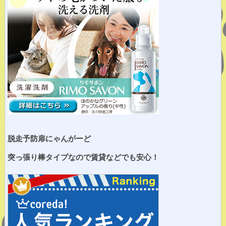
脱走予防扉にゃんがーど
突っ張り棒タイプなので賃貸などでも安心！