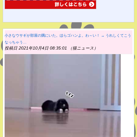
小さなウサギが部屋の隅にいた。ほらゴハンよ。わ～い！ → うれしくてこう
なっちゃう…
投稿日 2021年10月4日 08:35:01 （猫ニュース）