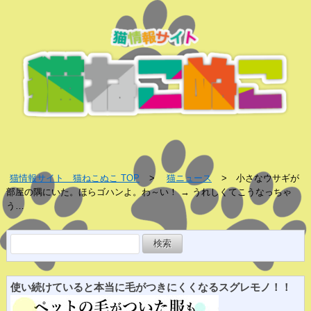
猫情報サイト 猫ねこぬこ TOP
猫ニュース
小さなウサギが
部屋の隅にいた。ほらゴハンよ。わ～い！ → うれしくてこうなっちゃ
う…
検
索:
使い続けていると
本当に
毛がつきにくくなる
スグレ
モノ！！