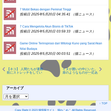
7 Mobil Bekas dengan Peminat Tinggi
投稿日 2025年5月20日 04:35:41 （猫ニュース）
7 Cara Mengelola Akun Bisnis di TikTok
投稿日 2025年5月20日 03:59:33 （猫ニュース）
Game Online Terinspirasi dari Mitologi Kuno yang Sarat Akan
Nilai Budaya
投稿日 2025年5月20日 00:03:51 （猫ニュース）
【ネコ】 人間たちが運動
イヌが囲いの中にいた。
前にストレッチをしてい
扉のようなものが一応あ
た。付き合うにゃ♪ → 猫
る → 犬はそんなの関係な
はこうなる…
いようです…
アーカイブ
ア
ー
↑ TOP
カ
Copy Right ©
2023 猫情報サイト 猫ねこぬこ
All Rights Reserved.