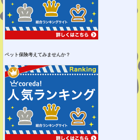
ペット保険考えてみませ
んか？