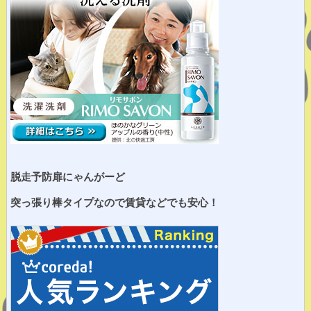
脱走予防扉にゃんがーど
突っ張り棒タイプなので賃貸などでも安心！