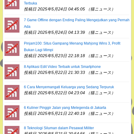
Terbuka
投稿日 2025年5月24日 04:45:05 （猫ニュース）
7 Game Offline dengan Ending Paling Mengejutkan yang Pernah
Ada
投稿日 2025年5月24日 04:13:39 （猫ニュース）
Pinjam100: Situs Gampang Menang Mahjong Wins 3, Profit
Bukan Lagi Mimpi
投稿日 2025年5月23日 22:18:18 （猫ニュース）
8 Aplikasi Edit Video Terbaik untuk Smartphone
投稿日 2025年5月22日 21:30:33 （猫ニュース）
6 Cara Menyemangati Keluarga yang Sedang Terpuruk
投稿日 2025年5月22日 04:23:04 （猫ニュース）
6 Kuliner Pinggir Jalan yang Melegenda di Jakarta
投稿日 2025年5月21日 22:40:19 （猫ニュース）
8 Teknologi Siluman dalam Pesawat Militer
投稿日 2025年5月21日 20:54:56 （猫ニュース）