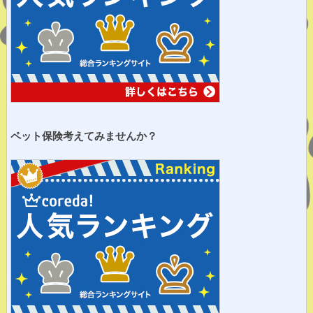
ペット保険考えてみませ
んか？