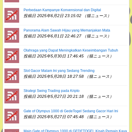
Perbedaan Kampanye Konvensional dan Digital
投稿日 2025年6月2日 23:15:02 （猫ニュース）
Panorama Alam Sawah Hijau yang Memanjakan Mata
投稿日 2025年6月1日 22:46:27 （猫ニュース）
Olahraga yang Dapat Meningkatkan Keseimbangan Tubuh
投稿日 2025年5月30日 17:46:45 （猫ニュース）
Slot Gacor Malam Ini yang Sedang Trending
投稿日 2025年5月28日 18:27:58 （猫ニュース）
Strategi Swing Trading pada Kripto
投稿日 2025年5月27日 20:21:18 （猫ニュース）
Gate of Olympus 1000 di GedeTogel Sedang Gacor Hari Ini
投稿日 2025年5月27日 07:45:48 （猫ニュース）
Main Gate of Olympus 1000 di GEDETOGEL Kisah Pemain Kaya