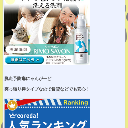
脱走予防扉にゃんがーど
突っ張り棒タイプなので賃貸などでも安心！