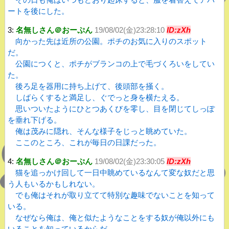
ートを後にした。
3:
名無しさん＠おーぷん
19/08/02(金)23:28:10
ID:zXh
向かった先は近所の公園。ポチのお気に入りのスポット
だ。
公園につくと、ポチがブランコの上で毛づくろいをしてい
た。
後ろ足を器用に持ち上げて、後頭部を掻く。
しばらくすると満足し、ぐでっと身を横たえる。
思いついたようにひとつあくびを零し、目を閉じてしっぽ
を垂れ下げる。
俺は茂みに隠れ、そんな様子をじっと眺めていた。
ここのところ、これが毎日の日課だった。
4:
名無しさん＠おーぷん
19/08/02(金)23:30:05
ID:zXh
猫を追っかけ回して一日中眺めているなんて変な奴だと思
う人もいるかもしれない。
でも俺はそれが取り立てて特別な趣味でないことを知って
いる。
なぜなら俺は、俺と似たようなことをする奴が俺以外にも
いることを知っているからだ。