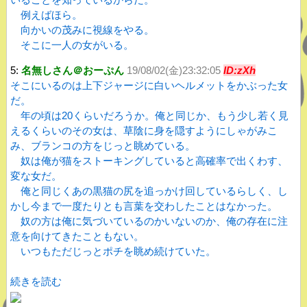
例えばほら。
向かいの茂みに視線をやる。
そこに一人の女がいる。
5:
名無しさん＠おーぷん
19/08/02(金)23:32:05
ID:zXh
そこにいるのは上下ジャージに白いヘルメットをかぶった女
だ。
年の頃は20くらいだろうか。俺と同じか、もう少し若く見
えるくらいのその女は、草陰に身を隠すようにしゃがみこ
み、ブランコの方をじっと眺めている。
奴は俺が猫をストーキングしていると高確率で出くわす、
変な女だ。
俺と同じくあの黒猫の尻を追っかけ回しているらしく、し
かし今まで一度たりとも言葉を交わしたことはなかった。
奴の方は俺に気づいているのかいないのか、俺の存在に注
意を向けてきたこともない。
いつもただじっとポチを眺め続けていた。
続きを読む