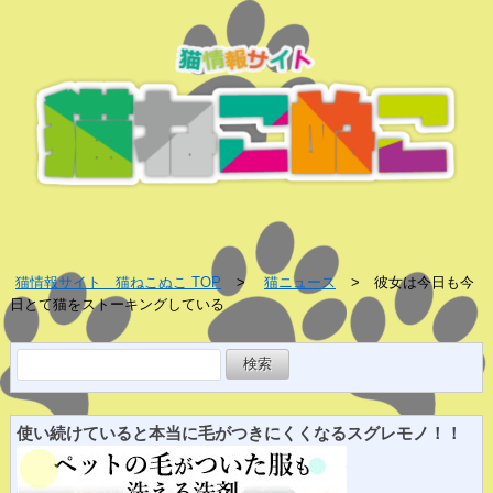
猫情報サイト 猫ねこぬこ TOP
猫ニュース
彼女は今日も今
日とて猫をストーキングしている
検
索:
使い続けていると
本当に
毛がつきにくくなる
スグレ
モノ！！