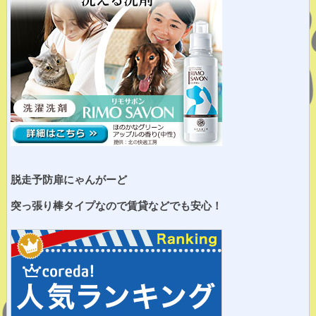
脱走予防扉にゃんがーど
突っ張り棒タイプなので賃貸などでも安心！