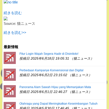
続きを読む
Source: 猫ニュース
続きを読む>>
最新情報
Fitur Login Wajah Segera Hadir di Disinitoto!
投稿日 2025年6月18日 19:05:31 （猫ニュース）
Perbedaan Kampanye Konvensional dan Digital
投稿日 2025年6月2日 23:15:02 （猫ニュース）
Panorama Alam Sawah Hijau yang Memanjakan Mata
投稿日 2025年6月1日 22:46:27 （猫ニュース）
Olahraga yang Dapat Meningkatkan Keseimbangan Tubuh
投稿日 2025年5月30日 17:46:45 （猫ニュース）