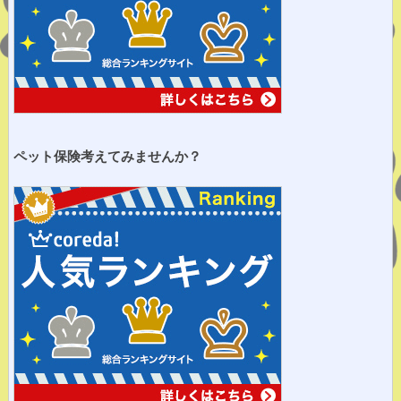
ペット保険考えてみませ
んか？