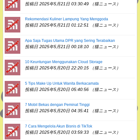
投稿日 2025年5月21日 03:30:49 （猫ニュース）
Rekomendasi Kuliner Lampung Yang Menggoda
投稿日 2025年5月21日 01:12:51 （猫ニュース）
Apa Saja Tugas Utama DPR yang Sering Terabaikan
投稿日 2025年5月21日 00:18:10 （猫ニュース）
10 Keuntungan Menggunakan Cloud Storage
投稿日 2025年5月20日 22:20:15 （猫ニュース）
5 Tips Make Up Untuk Wanita Berkacamata
投稿日 2025年5月20日 05:40:56 （猫ニュース）
7 Mobil Bekas dengan Peminat Tinggi
投稿日 2025年5月20日 04:35:41 （猫ニュース）
7 Cara Mengelola Akun Bisnis di TikTok
投稿日 2025年5月20日 03:59:33 （猫ニュース）