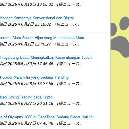
稿日 2025年6月18日 19:05:31 （猫ニュース）
rbedaan Kampanye Konvensional dan Digital
稿日 2025年6月2日 23:15:02 （猫ニュース）
norama Alam Sawah Hijau yang Memanjakan Mata
稿日 2025年6月1日 22:46:27 （猫ニュース）
ahraga yang Dapat Meningkatkan Keseimbangan Tubuh
稿日 2025年5月30日 17:46:45 （猫ニュース）
t Gacor Malam Ini yang Sedang Trending
稿日 2025年5月28日 18:27:58 （猫ニュース）
ategi Swing Trading pada Kripto
稿日 2025年5月27日 20:21:18 （猫ニュース）
e of Olympus 1000 di GedeTogel Sedang Gacor Hari Ini
稿日 2025年5月27日 07:45:48 （猫ニュース）