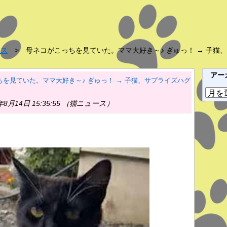
ース
母ネコがこっちを見ていた。ママ大好き～♪ ぎゅっ！ → 子猫
アー
を見ていた。ママ大好き～♪ ぎゅっ！ → 子猫、サプライズハグ
ア
年8月14日 15:35:55 （猫ニュース）
ー
カ
イ
ブ