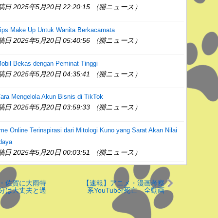
稿日 2025年5月20日 22:20:15 （猫ニュース）
Tips Make Up Untuk Wanita Berkacamata
稿日 2025年5月20日 05:40:56 （猫ニュース）
obil Bekas dengan Peminat Tinggi
稿日 2025年5月20日 04:35:41 （猫ニュース）
ara Mengelola Akun Bisnis di TikTok
稿日 2025年5月20日 03:59:33 （猫ニュース）
e Online Terinspirasi dari Mitologi Kuno yang Sarat Akan Nilai
daya
稿日 2025年5月20日 00:03:51 （猫ニュース）
・佐賀に大雨特
【速報】アニメ・漫画考察
分は大丈夫と過
系YouTuber死亡 全動画
躇せず避難を
削除