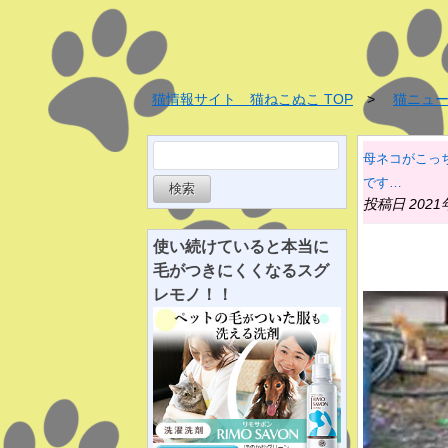
猫情報サイト 猫ねこぬこ TOP
猫ニュ
検
母ネコがこっち
索:
です…
投稿日 2021
使い続けていると
本当に
毛がつきにくくなる
スグ
レ
モノ！！