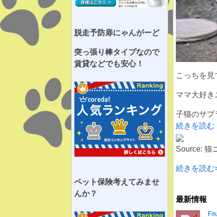
脱走予防扉にゃんがーど
突っ張り棒タイプなので
賃貸などでも安心！
こっちを見
ママ大好き
子猫のサプ
続きを読む
Source:
続きを読む>
ペット保険考えてみませ
んか？
最新情報
Fit