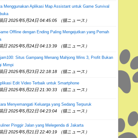
ra Menggunakan Aplikasi Map Assistant untuk Game Survival
rbuka
稿日 2025年5月24日 04:45:05 （猫ニュース）
ame Offline dengan Ending Paling Mengejutkan yang Pernah
a
稿日 2025年5月24日 04:13:39 （猫ニュース）
njam100: Situs Gampang Menang Mahjong Wins 3, Profit Bukan
i Mimpi
稿日 2025年5月23日 22:18:18 （猫ニュース）
plikasi Edit Video Terbaik untuk Smartphone
稿日 2025年5月22日 21:30:33 （猫ニュース）
Cara Menyemangati Keluarga yang Sedang Terpuruk
稿日 2025年5月22日 04:23:04 （猫ニュース）
uliner Pinggir Jalan yang Melegenda di Jakarta
稿日 2025年5月21日 22:40:19 （猫ニュース）