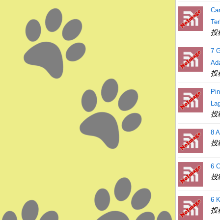
Ca
Te
投
7 G
Ad
投
Pi
Lag
投
8 A
投
6 
投
6 K
投