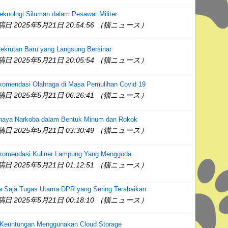
eknologi Siluman dalam Pesawat Militer
稿日 2025年5月21日 20:54:56 （猫ニュース）
ekrutan Baru yang Langsung Bersinar
稿日 2025年5月21日 20:05:54 （猫ニュース）
komendasi Olahraga di Masa Pemulihan Covid 19
稿日 2025年5月21日 06:26:41 （猫ニュース）
haya Narkoba dalam Bentuk Minum dan Rokok
稿日 2025年5月21日 03:30:49 （猫ニュース）
komendasi Kuliner Lampung Yang Menggoda
稿日 2025年5月21日 01:12:51 （猫ニュース）
a Saja Tugas Utama DPR yang Sering Terabaikan
稿日 2025年5月21日 00:18:10 （猫ニュース）
 Keuntungan Menggunakan Cloud Storage