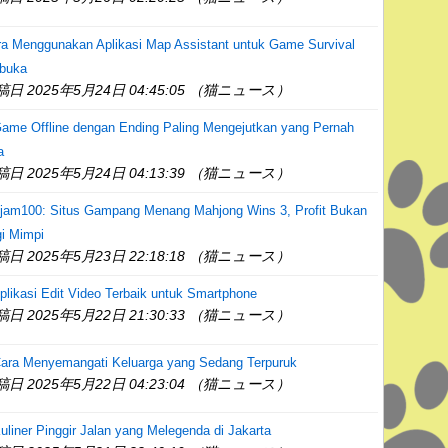
ra Menggunakan Aplikasi Map Assistant untuk Game Survival
rbuka
稿日 2025年5月24日 04:45:05 （猫ニュース）
ame Offline dengan Ending Paling Mengejutkan yang Pernah
a
稿日 2025年5月24日 04:13:39 （猫ニュース）
njam100: Situs Gampang Menang Mahjong Wins 3, Profit Bukan
i Mimpi
稿日 2025年5月23日 22:18:18 （猫ニュース）
plikasi Edit Video Terbaik untuk Smartphone
稿日 2025年5月22日 21:30:33 （猫ニュース）
Cara Menyemangati Keluarga yang Sedang Terpuruk
稿日 2025年5月22日 04:23:04 （猫ニュース）
uliner Pinggir Jalan yang Melegenda di Jakarta