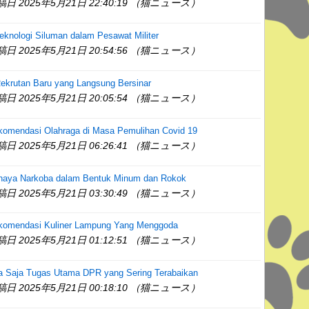
稿日 2025年5月21日 22:40:19 （猫ニュース）
eknologi Siluman dalam Pesawat Militer
稿日 2025年5月21日 20:54:56 （猫ニュース）
ekrutan Baru yang Langsung Bersinar
稿日 2025年5月21日 20:05:54 （猫ニュース）
komendasi Olahraga di Masa Pemulihan Covid 19
稿日 2025年5月21日 06:26:41 （猫ニュース）
haya Narkoba dalam Bentuk Minum dan Rokok
稿日 2025年5月21日 03:30:49 （猫ニュース）
komendasi Kuliner Lampung Yang Menggoda
稿日 2025年5月21日 01:12:51 （猫ニュース）
a Saja Tugas Utama DPR yang Sering Terabaikan
稿日 2025年5月21日 00:18:10 （猫ニュース）