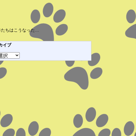
羊たちはこうなった…
カイブ