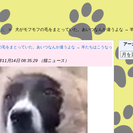
ース
犬がモフモフの毛をまとっていた。あいつなんか違うよな → 
アー
の毛をまとっていた。あいつなんか違うよな → 羊たちはこうなっ
ア
年11月14日 08:35:29 （猫ニュース）
ー
カ
イ
ブ