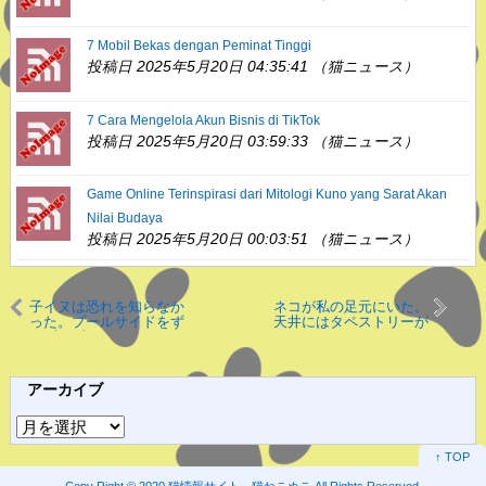
7 Mobil Bekas dengan Peminat Tinggi
投稿日 2025年5月20日 04:35:41 （猫ニュース）
7 Cara Mengelola Akun Bisnis di TikTok
投稿日 2025年5月20日 03:59:33 （猫ニュース）
Game Online Terinspirasi dari Mitologi Kuno yang Sarat Akan
Nilai Budaya
投稿日 2025年5月20日 00:03:51 （猫ニュース）
子イヌは恐れを知らなか
ネコが私の足元にいた。
った。プールサイドをず
天井にはタペストリーが
んずんずん♪ → こうなっ
飾ってある。しゅぱっ♪
ちゃう…
→ うちの猫はこうなっ
た…
アーカイブ
ア
ー
↑ TOP
カ
Copy Right ©
2020 猫情報サイト 猫ねこぬこ
All Rights Reserved.