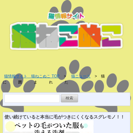
猫情報サイト 猫ねこぬこ TOP
猫ニュース
猫
に 囲 ま れ た
検
索:
使い続けていると
本当に
毛がつきにくくなる
スグレ
モノ！！