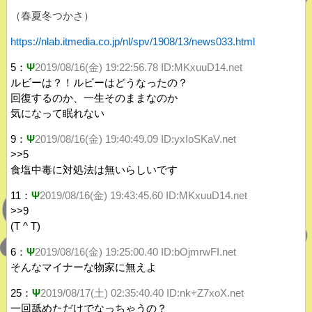
（春夏冬つかさ）
https://nlab.itmedia.co.jp/nl/spv/1908/13/news033.html
5：
Ψ
2019/08/16(金) 19:22:56.78 ID:MKxuuD14.net
ルビーは？！ルビーはどうなったの？
回復するのか、一生そのままなのか
気になって眠れない
9：
Ψ
2019/08/16(金) 19:40:49.09 ID:yxIoSKaV.net
>>5
食塩中毒に対処法は無いらしいです
11：
Ψ
2019/08/16(金) 19:43:45.60 ID:MKxuuD14.net
>>9
(T ^ T)
6：
Ψ
2019/08/16(金) 19:25:00.40 ID:bOjmrwFI.net
そんなマイナーな物家に無えよ
25：
Ψ
2019/08/17(土) 02:35:40.40 ID:nk+Z7xoX.net
一回舐めただけでなっちゃうの？