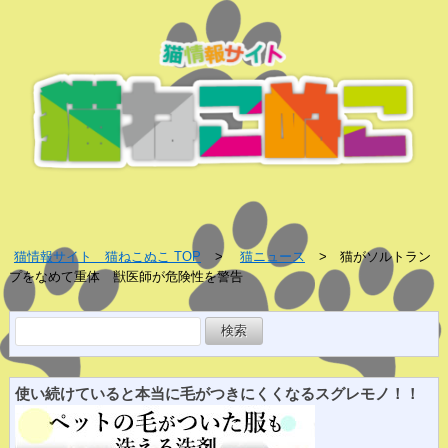
猫情報サイト 猫ねこぬこ TOP
猫ニュース
猫がソルトラン
プをなめて重体 獣医師が危険性を警告
検
索:
使い続けていると
本当に
毛がつきにくくなる
スグレ
モノ！！