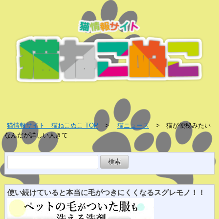
猫情報サイト 猫ねこぬこ TOP
猫ニュース
猫が便秘みたい
なんだが詳しい人きて
検
索:
使い続けていると
本当に
毛がつきにくくなる
スグレ
モノ！！