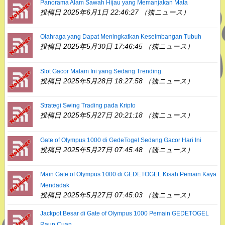
Panorama Alam Sawah Hijau yang Memanjakan Mata
投稿日 2025年6月1日 22:46:27 （猫ニュース）
Olahraga yang Dapat Meningkatkan Keseimbangan Tubuh
投稿日 2025年5月30日 17:46:45 （猫ニュース）
Slot Gacor Malam Ini yang Sedang Trending
投稿日 2025年5月28日 18:27:58 （猫ニュース）
Strategi Swing Trading pada Kripto
投稿日 2025年5月27日 20:21:18 （猫ニュース）
Gate of Olympus 1000 di GedeTogel Sedang Gacor Hari Ini
投稿日 2025年5月27日 07:45:48 （猫ニュース）
Main Gate of Olympus 1000 di GEDETOGEL Kisah Pemain Kaya
Mendadak
投稿日 2025年5月27日 07:45:03 （猫ニュース）
Jackpot Besar di Gate of Olympus 1000 Pemain GEDETOGEL
Raup Cuan