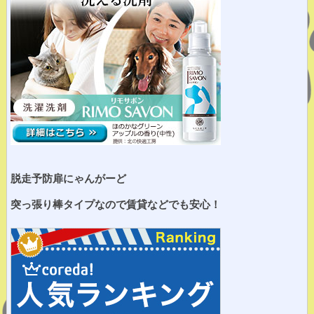
脱走予防扉にゃんがーど
突っ張り棒タイプなので賃貸などでも安心！