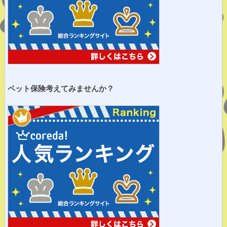
ペット保険考えてみませ
んか？