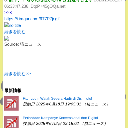
06:33:47.238
ID:pP+45gOQa.net
>>3
https://i.imgur.com/6T7P7jr.gif
続きを読む
Source: 猫ニュース
続きを読む>>
最新情報
Fitur Login Wajah Segera Hadir di Disinitoto!
投稿日 2025年6月18日 19:05:31 （猫ニュース）
Perbedaan Kampanye Konvensional dan Digital
投稿日 2025年6月2日 23:15:02 （猫ニュース）