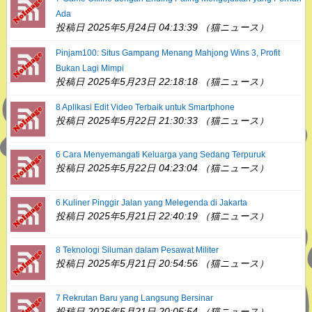
Ada
投稿日 2025年5月24日 04:13:39 （猫ニュース）
Pinjam100: Situs Gampang Menang Mahjong Wins 3, Profit
Bukan Lagi Mimpi
投稿日 2025年5月23日 22:18:18 （猫ニュース）
8 Aplikasi Edit Video Terbaik untuk Smartphone
投稿日 2025年5月22日 21:30:33 （猫ニュース）
6 Cara Menyemangati Keluarga yang Sedang Terpuruk
投稿日 2025年5月22日 04:23:04 （猫ニュース）
6 Kuliner Pinggir Jalan yang Melegenda di Jakarta
投稿日 2025年5月21日 22:40:19 （猫ニュース）
8 Teknologi Siluman dalam Pesawat Militer
投稿日 2025年5月21日 20:54:56 （猫ニュース）
7 Rekrutan Baru yang Langsung Bersinar
投稿日 2025年5月21日 20:05:54 （猫ニュース）