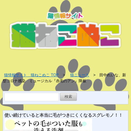
猫情報サイト 猫ねこぬこ TOP
猫ニュース
田中れいな、新
型コロナ感染 ミュージカル『赤毛のアン』降板
検
索:
使い続けていると
本当に
毛がつきにくくなる
スグレ
モノ！！