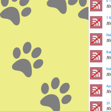
8 T
投
7 R
投
Re
投
Ba
投
Re
投
Ap
投
10
投