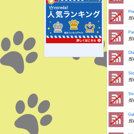
Pe
投
Pa
投
Ol
投
Slo
投
Str
投
Gat
投