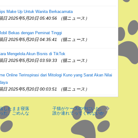
Tips Make Up Untuk Wanita Berkacamata
稿日 2025年5月20日 05:40:56 （猫ニュース）
obil Bekas dengan Peminat Tinggi
稿日 2025年5月20日 04:35:41 （猫ニュース）
ara Mengelola Akun Bisnis di TikTok
稿日 2025年5月20日 03:59:33 （猫ニュース）
e Online Terinspirasi dari Mitologi Kuno yang Sarat Akan Nilai
daya
稿日 2025年5月20日 00:03:51 （猫ニュース）
出したまま寝落
子猫がケースの中にいた。
った。ごめんな
誰か連れてってくれないか
翌朝の庭で犬はこ
にゃ → 待っている子猫は
こんな感じ…