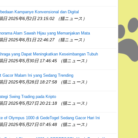
rbedaan Kampanye Konvensional dan Digital
稿日 2025年6月2日 23:15:02 （猫ニュース）
norama Alam Sawah Hijau yang Memanjakan Mata
稿日 2025年6月1日 22:46:27 （猫ニュース）
ahraga yang Dapat Meningkatkan Keseimbangan Tubuh
稿日 2025年5月30日 17:46:45 （猫ニュース）
t Gacor Malam Ini yang Sedang Trending
稿日 2025年5月28日 18:27:58 （猫ニュース）
ategi Swing Trading pada Kripto
稿日 2025年5月27日 20:21:18 （猫ニュース）
e of Olympus 1000 di GedeTogel Sedang Gacor Hari Ini
稿日 2025年5月27日 07:45:48 （猫ニュース）