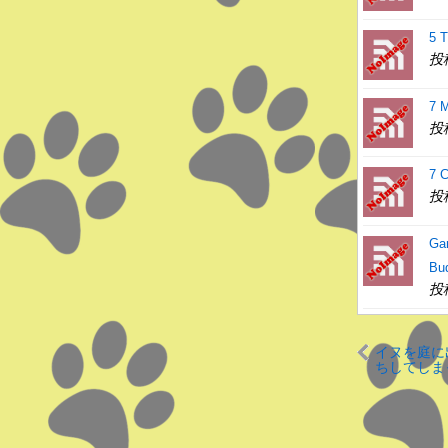
5 
投
7 M
投
7 C
投
Gam
Bu
投
イヌを庭に
ちしてしま
さい → 
んな感じ…