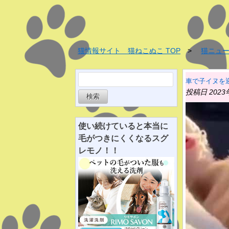
猫情報サイト 猫ねこぬこ TOP
猫ニュ
検
車で子イヌを
索:
投稿日 2023
使い続けていると
本当に
毛がつきにくくなる
スグ
レ
モノ！！