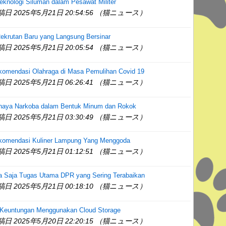
eknologi Siluman dalam Pesawat Militer
稿日 2025年5月21日 20:54:56 （猫ニュース）
ekrutan Baru yang Langsung Bersinar
稿日 2025年5月21日 20:05:54 （猫ニュース）
komendasi Olahraga di Masa Pemulihan Covid 19
稿日 2025年5月21日 06:26:41 （猫ニュース）
haya Narkoba dalam Bentuk Minum dan Rokok
稿日 2025年5月21日 03:30:49 （猫ニュース）
komendasi Kuliner Lampung Yang Menggoda
稿日 2025年5月21日 01:12:51 （猫ニュース）
a Saja Tugas Utama DPR yang Sering Terabaikan
稿日 2025年5月21日 00:18:10 （猫ニュース）
 Keuntungan Menggunakan Cloud Storage
稿日 2025年5月20日 22:20:15 （猫ニュース）