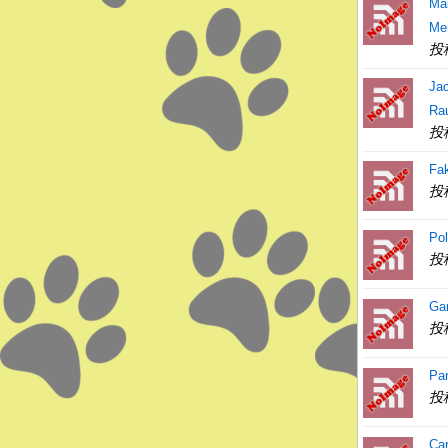
Ma
Me
投
Ja
Ra
投
Fa
投
Po
投
Gam
投
Pa
投
Ca