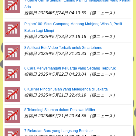
7 Game Offline dengan Ending Paling Mengejutkan yang Pernah
Ada
投稿日 2025年5月24日 04:13:39 （猫ニュース）
Pinjam100: Situs Gampang Menang Mahjong Wins 3, Profit
Bukan Lagi Mimpi
投稿日 2025年5月23日 22:18:18 （猫ニュース）
8 Aplikasi Edit Video Terbaik untuk Smartphone
投稿日 2025年5月22日 21:30:33 （猫ニュース）
6 Cara Menyemangati Keluarga yang Sedang Terpuruk
投稿日 2025年5月22日 04:23:04 （猫ニュース）
6 Kuliner Pinggir Jalan yang Melegenda di Jakarta
投稿日 2025年5月21日 22:40:19 （猫ニュース）
8 Teknologi Siluman dalam Pesawat Militer
投稿日 2025年5月21日 20:54:56 （猫ニュース）
7 Rekrutan Baru yang Langsung Bersinar