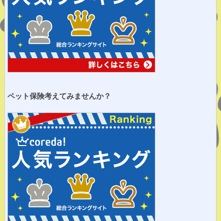
ペット保険考えてみませ
んか？