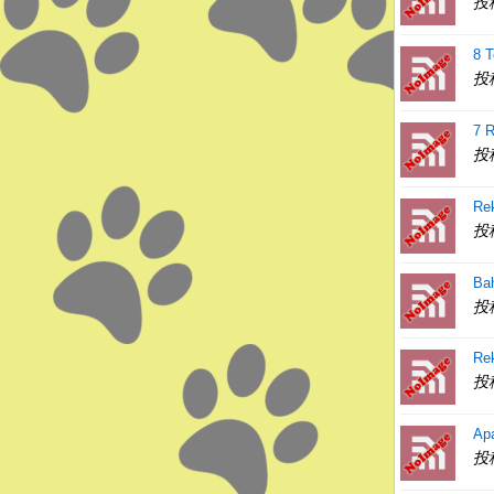
投
8 T
投
7 R
投
Re
投
Ba
投
Re
投
Ap
投