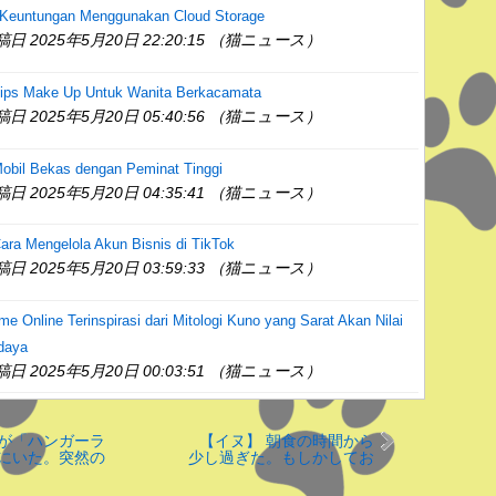
 Keuntungan Menggunakan Cloud Storage
稿日 2025年5月20日 22:20:15 （猫ニュース）
Tips Make Up Untuk Wanita Berkacamata
稿日 2025年5月20日 05:40:56 （猫ニュース）
obil Bekas dengan Peminat Tinggi
稿日 2025年5月20日 04:35:41 （猫ニュース）
ara Mengelola Akun Bisnis di TikTok
稿日 2025年5月20日 03:59:33 （猫ニュース）
e Online Terinspirasi dari Mitologi Kuno yang Sarat Akan Nilai
daya
稿日 2025年5月20日 00:03:51 （猫ニュース）
が「ハンガーラ
【イヌ】 朝食の時間から
にいた。突然の
少し過ぎた。もしかしてお
グですか？ →
忘れですか？ → 犬はこう
っちゃう…
する…