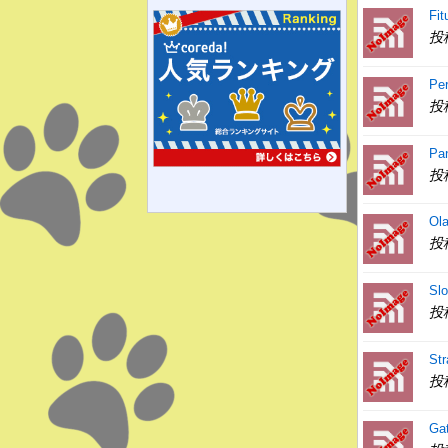
Fit
投
Pe
投
Pa
投
Ol
投
Slo
投
Str
投
Gat