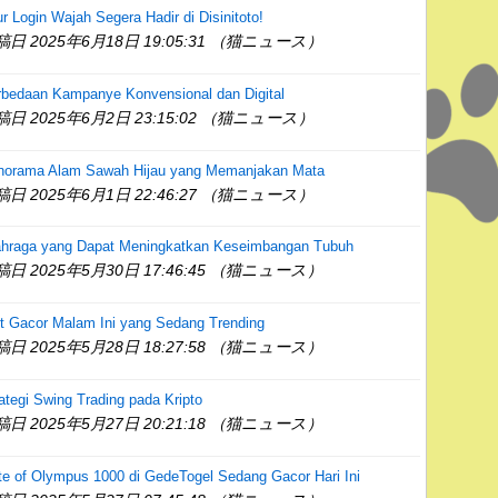
ur Login Wajah Segera Hadir di Disinitoto!
稿日 2025年6月18日 19:05:31 （猫ニュース）
rbedaan Kampanye Konvensional dan Digital
稿日 2025年6月2日 23:15:02 （猫ニュース）
norama Alam Sawah Hijau yang Memanjakan Mata
稿日 2025年6月1日 22:46:27 （猫ニュース）
ahraga yang Dapat Meningkatkan Keseimbangan Tubuh
稿日 2025年5月30日 17:46:45 （猫ニュース）
t Gacor Malam Ini yang Sedang Trending
稿日 2025年5月28日 18:27:58 （猫ニュース）
ategi Swing Trading pada Kripto
稿日 2025年5月27日 20:21:18 （猫ニュース）
e of Olympus 1000 di GedeTogel Sedang Gacor Hari Ini