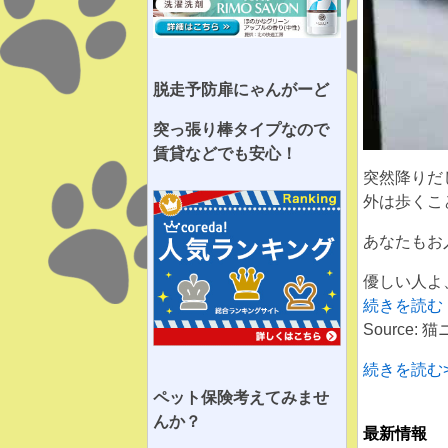
脱走予防扉にゃんがーど
突っ張り棒タイプなので
賃貸などでも安心！
突然降りだ
外は歩くこ
あなたもお
優しい人よ
続きを読む
Source:
続きを読む>
ペット保険考えてみませ
んか？
最新情報