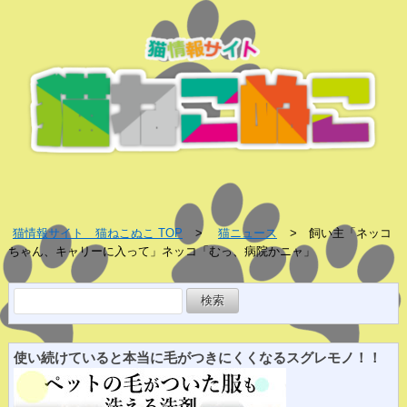
猫情報サイト 猫ねこぬこ TOP
猫ニュース
飼い主「ネッコ
ちゃん、キャリーに入って」ネッコ「むっ、病院かニャ」
検
索:
使い続けていると
本当に
毛がつきにくくなる
スグレ
モノ！！