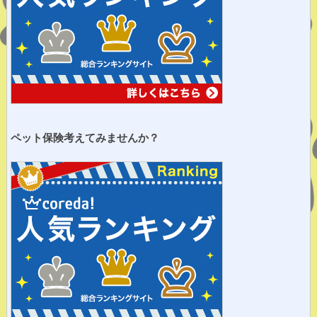
ペット保険考えてみませ
んか？