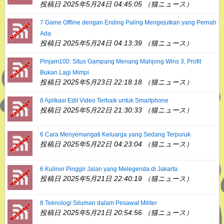
投稿日 2025年5月24日 04:45:05 （猫ニュース）
7 Game Offline dengan Ending Paling Mengejutkan yang Pernah
Ada
投稿日 2025年5月24日 04:13:39 （猫ニュース）
Pinjam100: Situs Gampang Menang Mahjong Wins 3, Profit
Bukan Lagi Mimpi
投稿日 2025年5月23日 22:18:18 （猫ニュース）
8 Aplikasi Edit Video Terbaik untuk Smartphone
投稿日 2025年5月22日 21:30:33 （猫ニュース）
6 Cara Menyemangati Keluarga yang Sedang Terpuruk
投稿日 2025年5月22日 04:23:04 （猫ニュース）
6 Kuliner Pinggir Jalan yang Melegenda di Jakarta
投稿日 2025年5月21日 22:40:19 （猫ニュース）
8 Teknologi Siluman dalam Pesawat Militer
投稿日 2025年5月21日 20:54:56 （猫ニュース）