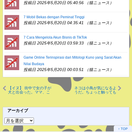
投稿日 2025年5月20日 05:40:56 （猫ニュース）
7 Mobil Bekas dengan Peminat Tinggi
投稿日 2025年5月20日 04:35:41 （猫ニュース）
7 Cara Mengelola Akun Bisnis di TikTok
投稿日 2025年5月20日 03:59:33 （猫ニュース）
Game Online Terinspirasi dari Mitologi Kuno yang Sarat Akan
Nilai Budaya
投稿日 2025年5月20日 00:03:51 （猫ニュース）
【イヌ】 街中で女の子が
ネコは小鳥が気になるよ
犬と出会った。ママ、こ
うだ。ちょっと触っても
の子連れて帰りたい！ →
いいですか？ → 猫は優し
女の子は一目惚れをした
くこうします…
ようです…
アーカイブ
ア
ー
↑ TOP