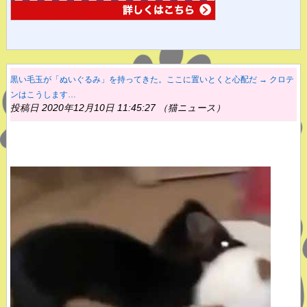
黒い毛玉が「ぬいぐるみ」を持ってきた。ここに置いとくと心配だ → クロテ
ンはこうします…
投稿日 2020年12月10日 11:45:27 （猫ニュース）