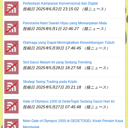
Perbedaan Kampanye Konvensional dan Digital
投稿日 2025年6月2日 23:15:02 （猫ニュース）
Panorama Alam Sawah Hijau yang Memanjakan Mata
投稿日 2025年6月1日 22:46:27 （猫ニュース）
Olahraga yang Dapat Meningkatkan Keseimbangan Tubuh
投稿日 2025年5月30日 17:46:45 （猫ニュース）
Slot Gacor Malam Ini yang Sedang Trending
投稿日 2025年5月28日 18:27:58 （猫ニュース）
Strategi Swing Trading pada Kripto
投稿日 2025年5月27日 20:21:18 （猫ニュース）
Gate of Olympus 1000 di GedeTogel Sedang Gacor Hari Ini
投稿日 2025年5月27日 07:45:48 （猫ニュース）
Main Gate of Olympus 1000 di GEDETOGEL Kisah Pemain Kaya
Mendadak