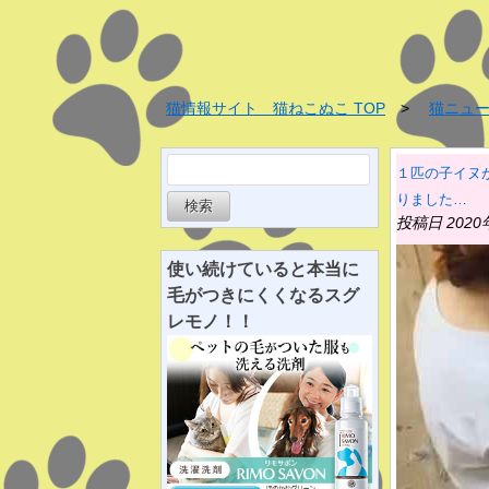
猫情報サイト 猫ねこぬこ TOP
猫ニュ
検
１匹の子イヌ
索:
りました…
投稿日 2020
使い続けていると
本当に
毛がつきにくくなる
スグ
レ
モノ！！