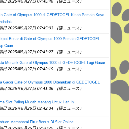
稿日 2025年5月27日 07:45:48 （猫ニュース）
in Gate of Olympus 1000 di GEDETOGEL Kisah Pemain Kaya
ndadak
稿日 2025年5月27日 07:45:03 （猫ニュース）
ckpot Besar di Gate of Olympus 1000 Pemain GEDETOGEL
up Cuan
稿日 2025年5月27日 07:43:27 （猫ニュース）
kta Menarik Gate of Olympus 1000 di GEDETOGEL Lagi Gacor
稿日 2025年5月27日 07:42:19 （猫ニュース）
la Gacor Gate of Olympus 1000 Ditemukan di GEDETOGEL
稿日 2025年5月27日 07:41:36 （猫ニュース）
e Slot Paling Mudah Menang Untuk Hari Ini
稿日 2025年5月26日 02:42:34 （猫ニュース）
nduan Memahami Fitur Bonus Di Slot Online
稿日 2025年5月26日 02:20:25 （猫ニュース）