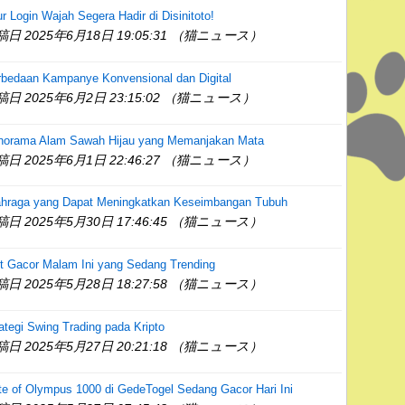
ur Login Wajah Segera Hadir di Disinitoto!
稿日 2025年6月18日 19:05:31 （猫ニュース）
rbedaan Kampanye Konvensional dan Digital
稿日 2025年6月2日 23:15:02 （猫ニュース）
norama Alam Sawah Hijau yang Memanjakan Mata
稿日 2025年6月1日 22:46:27 （猫ニュース）
ahraga yang Dapat Meningkatkan Keseimbangan Tubuh
稿日 2025年5月30日 17:46:45 （猫ニュース）
t Gacor Malam Ini yang Sedang Trending
稿日 2025年5月28日 18:27:58 （猫ニュース）
ategi Swing Trading pada Kripto
稿日 2025年5月27日 20:21:18 （猫ニュース）
e of Olympus 1000 di GedeTogel Sedang Gacor Hari Ini