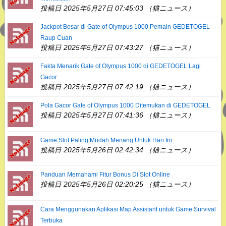
投稿日 2025年5月27日 07:45:03 （猫ニュース）
Jackpot Besar di Gate of Olympus 1000 Pemain GEDETOGEL
Raup Cuan
投稿日 2025年5月27日 07:43:27 （猫ニュース）
Fakta Menarik Gate of Olympus 1000 di GEDETOGEL Lagi
Gacor
投稿日 2025年5月27日 07:42:19 （猫ニュース）
Pola Gacor Gate of Olympus 1000 Ditemukan di GEDETOGEL
投稿日 2025年5月27日 07:41:36 （猫ニュース）
Game Slot Paling Mudah Menang Untuk Hari Ini
投稿日 2025年5月26日 02:42:34 （猫ニュース）
Panduan Memahami Fitur Bonus Di Slot Online
投稿日 2025年5月26日 02:20:25 （猫ニュース）
Cara Menggunakan Aplikasi Map Assistant untuk Game Survival
Terbuka