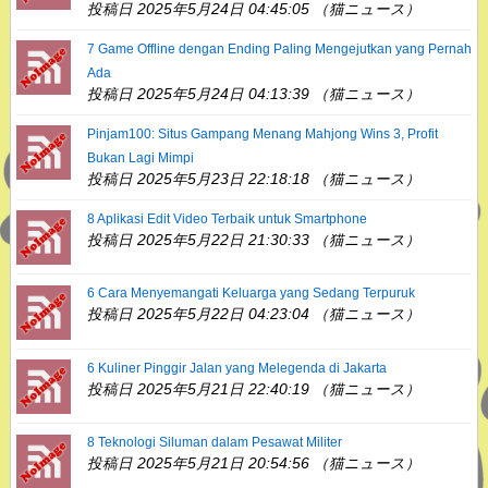
投稿日 2025年5月24日 04:45:05 （猫ニュース）
7 Game Offline dengan Ending Paling Mengejutkan yang Pernah
Ada
投稿日 2025年5月24日 04:13:39 （猫ニュース）
Pinjam100: Situs Gampang Menang Mahjong Wins 3, Profit
Bukan Lagi Mimpi
投稿日 2025年5月23日 22:18:18 （猫ニュース）
8 Aplikasi Edit Video Terbaik untuk Smartphone
投稿日 2025年5月22日 21:30:33 （猫ニュース）
6 Cara Menyemangati Keluarga yang Sedang Terpuruk
投稿日 2025年5月22日 04:23:04 （猫ニュース）
6 Kuliner Pinggir Jalan yang Melegenda di Jakarta
投稿日 2025年5月21日 22:40:19 （猫ニュース）
8 Teknologi Siluman dalam Pesawat Militer
投稿日 2025年5月21日 20:54:56 （猫ニュース）