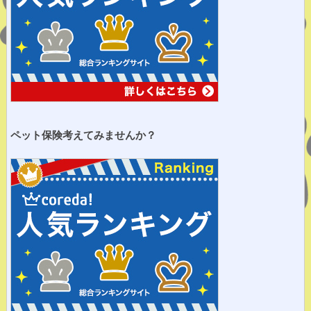
ペット保険考えてみませ
んか？