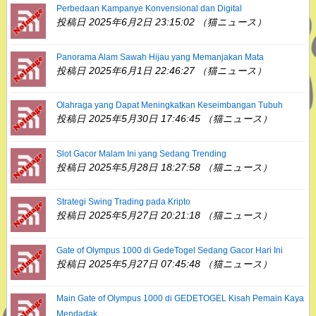
Perbedaan Kampanye Konvensional dan Digital
投稿日 2025年6月2日 23:15:02 （猫ニュース）
Panorama Alam Sawah Hijau yang Memanjakan Mata
投稿日 2025年6月1日 22:46:27 （猫ニュース）
Olahraga yang Dapat Meningkatkan Keseimbangan Tubuh
投稿日 2025年5月30日 17:46:45 （猫ニュース）
Slot Gacor Malam Ini yang Sedang Trending
投稿日 2025年5月28日 18:27:58 （猫ニュース）
Strategi Swing Trading pada Kripto
投稿日 2025年5月27日 20:21:18 （猫ニュース）
Gate of Olympus 1000 di GedeTogel Sedang Gacor Hari Ini
投稿日 2025年5月27日 07:45:48 （猫ニュース）
Main Gate of Olympus 1000 di GEDETOGEL Kisah Pemain Kaya
Mendadak