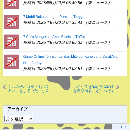
投稿日 2025年5月20日 05:40:56 （猫ニュース）
7 Mobil Bekas dengan Peminat Tinggi
投稿日 2025年5月20日 04:35:41 （猫ニュース）
7 Cara Mengelola Akun Bisnis di TikTok
投稿日 2025年5月20日 03:59:33 （猫ニュース）
Game Online Terinspirasi dari Mitologi Kuno yang Sarat Akan
Nilai Budaya
投稿日 2025年5月20日 00:03:51 （猫ニュース）
１匹の子ネコが「毛づく
小さな生き物が部屋の中
ろい」をしていた。なん
を走り出す。どこへ行く
だか分からないけど、こ
にも一緒だよ♪ → ２匹に
うやるの？ → もう１匹は
ハリネズミはこうなりま
こうなります…
す…
アーカイブ
ア
ー
↑ TOP