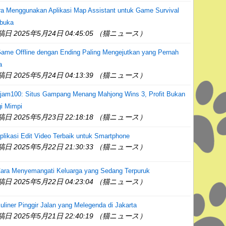
ra Menggunakan Aplikasi Map Assistant untuk Game Survival
rbuka
稿日 2025年5月24日 04:45:05 （猫ニュース）
ame Offline dengan Ending Paling Mengejutkan yang Pernah
a
稿日 2025年5月24日 04:13:39 （猫ニュース）
njam100: Situs Gampang Menang Mahjong Wins 3, Profit Bukan
i Mimpi
稿日 2025年5月23日 22:18:18 （猫ニュース）
plikasi Edit Video Terbaik untuk Smartphone
稿日 2025年5月22日 21:30:33 （猫ニュース）
Cara Menyemangati Keluarga yang Sedang Terpuruk
稿日 2025年5月22日 04:23:04 （猫ニュース）
uliner Pinggir Jalan yang Melegenda di Jakarta
稿日 2025年5月21日 22:40:19 （猫ニュース）