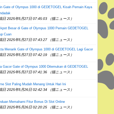
in Gate of Olympus 1000 di GEDETOGEL Kisah Pemain Kaya
ndadak
稿日 2025年5月27日 07:45:03 （猫ニュース）
ckpot Besar di Gate of Olympus 1000 Pemain GEDETOGEL
up Cuan
稿日 2025年5月27日 07:43:27 （猫ニュース）
kta Menarik Gate of Olympus 1000 di GEDETOGEL Lagi Gacor
稿日 2025年5月27日 07:42:19 （猫ニュース）
la Gacor Gate of Olympus 1000 Ditemukan di GEDETOGEL
稿日 2025年5月27日 07:41:36 （猫ニュース）
e Slot Paling Mudah Menang Untuk Hari Ini
稿日 2025年5月26日 02:42:34 （猫ニュース）
nduan Memahami Fitur Bonus Di Slot Online
稿日 2025年5月26日 02:20:25 （猫ニュース）