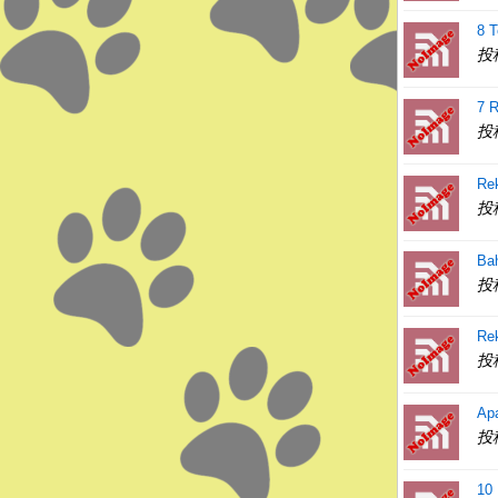
8 T
投
7 R
投
Re
投
Ba
投
Re
投
Ap
投
10