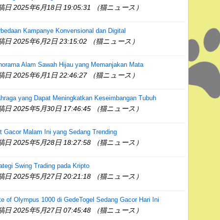
稿日 2025年6月18日 19:05:31 （猫ニュース）
rbedaan Kampanye Konvensional dan Digital
稿日 2025年6月2日 23:15:02 （猫ニュース）
norama Alam Sawah Hijau yang Memanjakan Mata
稿日 2025年6月1日 22:46:27 （猫ニュース）
ahraga yang Dapat Meningkatkan Keseimbangan Tubuh
稿日 2025年5月30日 17:46:45 （猫ニュース）
t Gacor Malam Ini yang Sedang Trending
稿日 2025年5月28日 18:27:58 （猫ニュース）
ategi Swing Trading pada Kripto
稿日 2025年5月27日 20:21:18 （猫ニュース）
e of Olympus 1000 di GedeTogel Sedang Gacor Hari Ini
稿日 2025年5月27日 07:45:48 （猫ニュース）