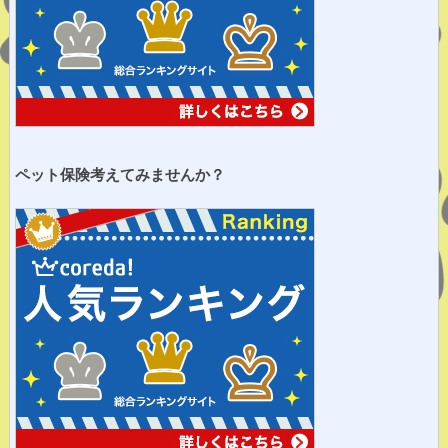
ペット保険考えてみませ
んか？