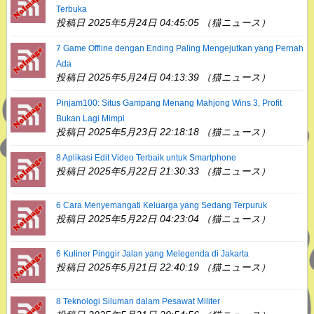
Terbuka
投稿日 2025年5月24日 04:45:05 （猫ニュース）
7 Game Offline dengan Ending Paling Mengejutkan yang Pernah
Ada
投稿日 2025年5月24日 04:13:39 （猫ニュース）
Pinjam100: Situs Gampang Menang Mahjong Wins 3, Profit
Bukan Lagi Mimpi
投稿日 2025年5月23日 22:18:18 （猫ニュース）
8 Aplikasi Edit Video Terbaik untuk Smartphone
投稿日 2025年5月22日 21:30:33 （猫ニュース）
6 Cara Menyemangati Keluarga yang Sedang Terpuruk
投稿日 2025年5月22日 04:23:04 （猫ニュース）
6 Kuliner Pinggir Jalan yang Melegenda di Jakarta
投稿日 2025年5月21日 22:40:19 （猫ニュース）
8 Teknologi Siluman dalam Pesawat Militer