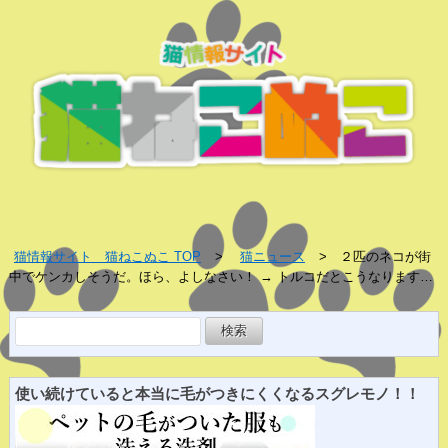
猫情報サイト 猫ねこぬこ TOP
猫ニュース
２匹のネコが街
中でケンカしそうだ。ほら、よしなさい！ → トルコだとこうなります…
検
索:
使い続けていると
本当に
毛がつきにくくなる
スグレ
モノ！！