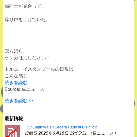
猫同士が見合って、
唸り声を上げていた。
ほらほら、
ケンカはよしなさい！
トルコ、イスタンブールの日常は
こんな感じ…
続きを読む
Source: 猫ニュース
続きを読む>>
最新情報
Fitur Login Wajah Segera Hadir di Disinitoto!
投稿日 2025年6月18日 19:05:31 （猫ニュース）