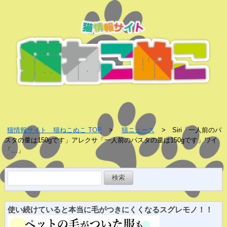
猫情報サイト 猫ねこぬこ TOP
猫ニュース
Siri「一人前のパ
スタの量は150gです」アレクサ「一人前のパスタの量は150gです」ワイ
「…」
検
索:
使い続けていると
本当に
毛がつきにくくなる
スグレ
モノ！！