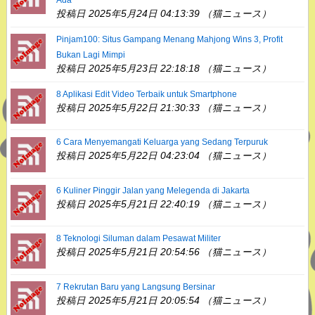
投稿日 2025年5月24日 04:13:39 （猫ニュース）
Pinjam100: Situs Gampang Menang Mahjong Wins 3, Profit
Bukan Lagi Mimpi
投稿日 2025年5月23日 22:18:18 （猫ニュース）
8 Aplikasi Edit Video Terbaik untuk Smartphone
投稿日 2025年5月22日 21:30:33 （猫ニュース）
6 Cara Menyemangati Keluarga yang Sedang Terpuruk
投稿日 2025年5月22日 04:23:04 （猫ニュース）
6 Kuliner Pinggir Jalan yang Melegenda di Jakarta
投稿日 2025年5月21日 22:40:19 （猫ニュース）
8 Teknologi Siluman dalam Pesawat Militer
投稿日 2025年5月21日 20:54:56 （猫ニュース）
7 Rekrutan Baru yang Langsung Bersinar
投稿日 2025年5月21日 20:05:54 （猫ニュース）