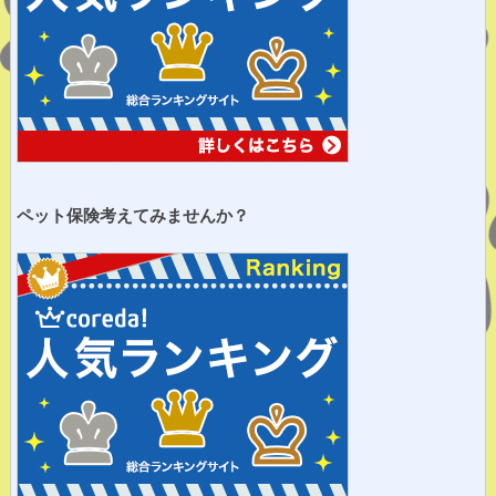
ペット保険考えてみませ
んか？